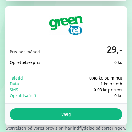
29,-
Pris per måned
Oprettelsespris
0 kr.
Taletid
0.48 kr. pr. minut
Data
1 kr. pr. mb
SMS
0.08 kr pr. sms
Opkaldsafgift
0 kr.
Vælg
Størrelsen på vores provision har indflydelse på sorteringen.